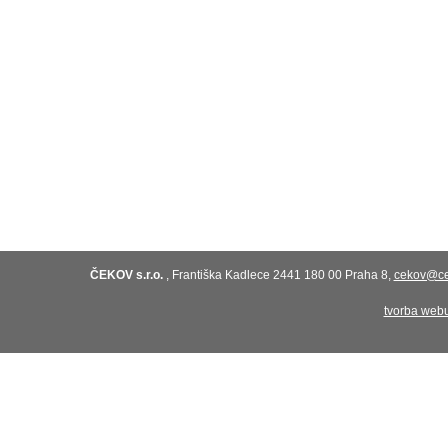
ČEKOV s.r.o.
,
Františka Kadlece 2441
180 00 Praha 8,
cekov@ce
tvorba web