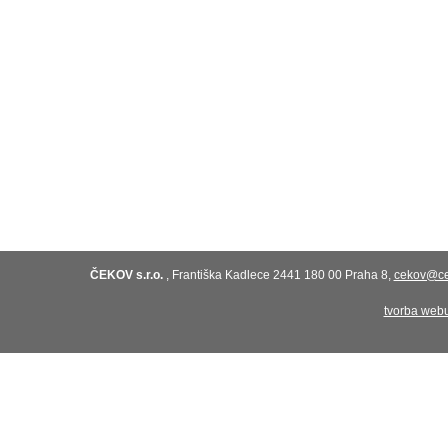
ČEKOV s.r.o.
,
Františka Kadlece 2441
180 00 Praha 8,
cekov@ce
tvorba web